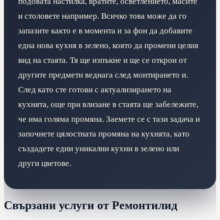
подовата настилка, вратите, осветлението, масите
и столовете например. Всичко това може да го
запазите както е в момента и за фон да добавите
една нова кухня в зелено, която да промени целия
вид на стаята. Тя ще изпъкне и ще се открои от
другите предмети веднага след монтирането и.
След като сте готови с актуализирането на
кухнята, още при влизане в стаята ще забележите,
че има голяма промяна. Заемете се с тази задача и
започнете цялостната промяна на кухнята, като
създадете едни уникални кухни в зелено или
други цветове.
Свързани услуги от Ремонтилид