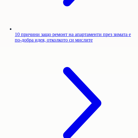
10 причини защо ремонт на апартаменти през зимата е
по-добра идея, отколкото си мислите