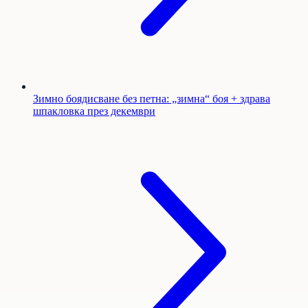
Зимно боядисване без петна: „зимна“ боя + здрава
шпакловка през декември