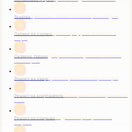
Замазка
Циментови замазки и нивелация на подове
Лепене на плочки
Гранитогрес, фаянс и мозайка в
София
Окачени тавани
Декоративни и акустични тавани от
гипсокартон
Ремонт на къщи
Цялостен ремонт на къща в София
Ремонт на апартаменти
Пълен ремонт на апартамент от
ключ
Ремонт на покриви
Хидроизолация и ремонт на
покриви