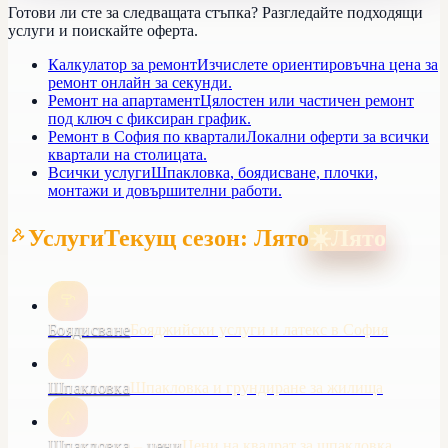
Готови ли сте за следващата стъпка? Разгледайте подходящи
услуги и поискайте оферта.
Калкулатор за ремонт
Изчислете ориентировъчна цена за
ремонт онлайн за секунди.
Ремонт на апартамент
Цялостен или частичен ремонт
под ключ с фиксиран график.
Ремонт в София по квартали
Локални оферти за всички
квартали на столицата.
Всички услуги
Шпакловка, боядисване, плочки,
монтажи и довършителни работи.
Услуги
Текущ сезон: Лято
☀️
Лято
Боядисване
Бояджийски услуги и латекс в София
Шпакловка
Шпакловка и грундиране за жилища
Шпакловка – цени
Цени на квадрат за шпакловка