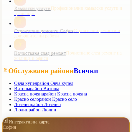
Хамалски услуги
Професионални хамалски услуги и
транспорт
Строителни ремонти София
Строителни ремонти и
довършителни работи
Почистване след ремонт
Почистване след ремонт на
жилища и офиси
Обслужвани райони
Всички
Овча купел
район Овча купел
Витоша
район Витоша
Красна поляна
район Красна поляна
Красно село
район Красно село
Лозенец
район Лозенец
Люлин
район Люлин
Интерактивна карта
София