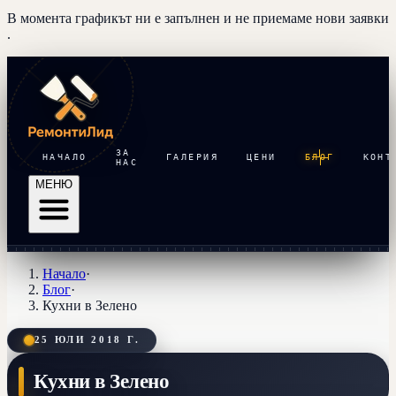
В момента графикът ни е запълнен и
не приемаме нови заявки
.
ЗА
НАЧАЛО
ГАЛЕРИЯ
ЦЕНИ
БЛОГ
КОНТ
НАС
МЕНЮ
Начало
·
Блог
·
Кухни в Зелено
25 ЮЛИ 2018 Г.
Кухни в Зелено