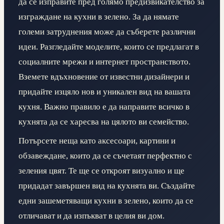
да се изправите пред голямо предизвикателство за
изграждане на кухни в зелено. За да нямате
големи затруднения може да съберете различни
идеи. Разгледайте моделите, които се предлагат в
социалните мрежи и интернет пространството.
Вземете вдъхновение от известни дизайнери и
придайте изцяло нов и уникален вид на вашата
кухня. Важно правило е да направите всичко в
кухнята да се харесва на цялото ви семейство.
Потърсете неща като аксесоари, картини и
обзавеждане, които да се съчетаят перфектно с
зеления цвят. Те ще се откроят визуално и ще
придадат завършен вид на кухнята ви. Създайте
едни зашеметяващи кухни в зелено, които да се
отличават и да изпъкват в целия ви дом.