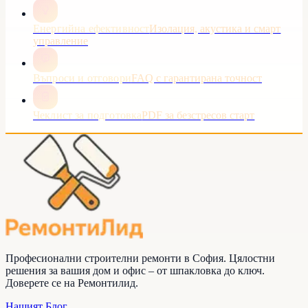
Енергийна ефективност
Изолация, акустика и смарт
управление
Въпроси и отговори
FAQ с гарантирана точност
Чеклист за подготовка
PDF за безстресов старт
Професионални строителни ремонти в София. Цялостни
решения за вашия дом и офис – от шпакловка до ключ.
Доверете се на
Ремонтилид
.
Нашият Блог