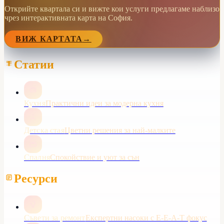
Открийте квартала си и вижте кои услуги предлагаме наблизо
чрез интерактивната карта на София.
ВИЖ КАРТАТА
→
Статии
Кухня
Практични идеи за модерна кухня
Детска стая
Цветни решения за най-малките
Спалня
Спокойствие и уют за сън
Ресурси
Съвети за ремонт
Експертни насоки с E-E-A-T фокус