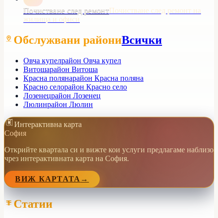
Почистване след ремонт
Почистване след ремонт на
жилища и офиси
Обслужвани райони
Всички
Овча купел
район Овча купел
Витоша
район Витоша
Красна поляна
район Красна поляна
Красно село
район Красно село
Лозенец
район Лозенец
Люлин
район Люлин
Интерактивна карта
София
Открийте квартала си и вижте кои услуги предлагаме наблизо
чрез интерактивната карта на София.
ВИЖ КАРТАТА
→
Статии