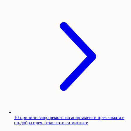
10 причини защо ремонт на апартаменти през зимата е
по-добра идея, отколкото си мислите