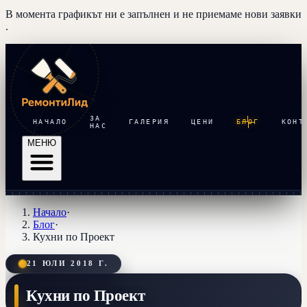
В момента графикът ни е запълнен и
не приемаме нови заявки
.
ЗА
НАЧАЛО
ГАЛЕРИЯ
ЦЕНИ
БЛОГ
КОНТ
НАС
МЕНЮ
Начало
·
Блог
·
Кухни по Проект
21 ЮЛИ 2018 Г.
Кухни по Проект