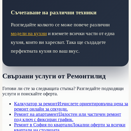
Съчетаване на различни техники
Разгледайте колкото се може повече различни
модели на кухни
и вземете всички части от една
кухня, които ви харесват. Така ще създадете
перфектната кухня по ваш вкус.
Свързани услуги от Ремонтилид
Готови ли сте за следващата стъпка? Разгледайте подходящи
услуги и поискайте оферта.
Калкулатор за ремонт
Изчислете ориентировъчна цена за
ремонт онлайн за секунди.
Ремонт на апартамент
Цялостен или частичен ремонт
под ключ с фиксиран график.
Ремонт в София по квартали
Локални оферти за всички
квартали на столицата.