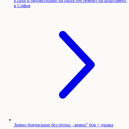
Етапи и бюджетиране на цялостен ремонт на апартамент
в София
Зимно боядисване без петна: „зимна“ боя + здрава