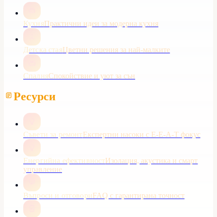
Кухня
Практични идеи за модерна кухня
Детска стая
Цветни решения за най-малките
Спалня
Спокойствие и уют за сън
Ресурси
Съвети за ремонт
Експертни насоки с E-E-A-T фокус
Енергийна ефективност
Изолация, акустика и смарт
управление
Въпроси и отговори
FAQ с гарантирана точност