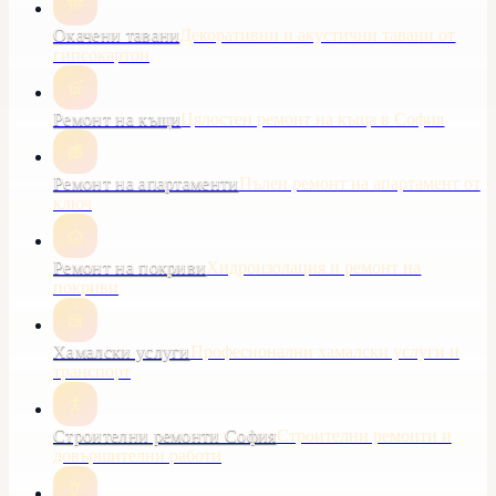
Окачени тавани
Декоративни и акустични тавани от
гипсокартон
Ремонт на къщи
Цялостен ремонт на къща в София
Ремонт на апартаменти
Пълен ремонт на апартамент от
ключ
Ремонт на покриви
Хидроизолация и ремонт на
покриви
Хамалски услуги
Професионални хамалски услуги и
транспорт
Строителни ремонти София
Строителни ремонти и
довършителни работи