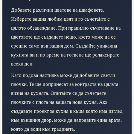
Добавете различни цветове на шкафовете.
Изберете вашия любим цвят и го съчетайте с
цялото обзавеждане. При правилно съчетаване на
цветовете ще създадете нещо, което може да се
срещне само във вашия дом. Създайте уникална
кухнята ви и по време на готвене ще релаксирате
всеки ден.
Като подова настилка може да добавите светли
плочки. Те ще допринесат за контраста на цялата
визия на кухнята. Опитайте се да съчетаете
плочките с плота на вашата нова кухня. Ако
създавате проект за кухня в къща която има изглед
към външния двор, може да направите една врата,
която да води към градината.