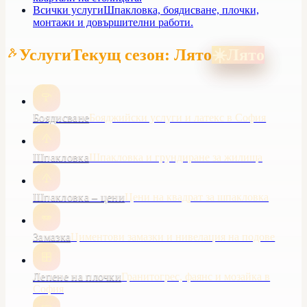
Всички услуги
Шпакловка, боядисване, плочки,
монтажи и довършителни работи.
Услуги
Текущ сезон: Лято
☀️
Лято
Боядисване
Бояджийски услуги и латекс в София
Шпакловка
Шпакловка и грундиране за жилища
Шпакловка – цени
Цени на квадрат за шпакловка
Замазка
Циментови замазки и нивелация на подове
Лепене на плочки
Гранитогрес, фаянс и мозайка в
София