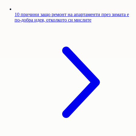
10 причини защо ремонт на апартаменти през зимата е
по-добра идея, отколкото си мислите