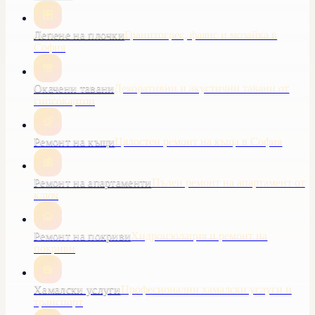
Лепене на плочки
Гранитогрес, фаянс и мозайка в
София
Окачени тавани
Декоративни и акустични тавани от
гипсокартон
Ремонт на къщи
Цялостен ремонт на къща в София
Ремонт на апартаменти
Пълен ремонт на апартамент от
ключ
Ремонт на покриви
Хидроизолация и ремонт на
покриви
Хамалски услуги
Професионални хамалски услуги и
транспорт