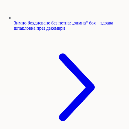
Зимно боядисване без петна: „зимна“ боя + здрава
шпакловка през декември