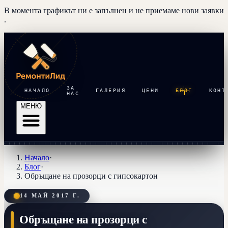
В момента графикът ни е запълнен и
не приемаме нови заявки
.
ЗА
НАЧАЛО
ГАЛЕРИЯ
ЦЕНИ
БЛОГ
КОНТ
НАС
МЕНЮ
Начало
·
Блог
·
Обръщане на прозорци с гипсокартон
14 МАЙ 2017 Г.
Обръщане на прозорци с