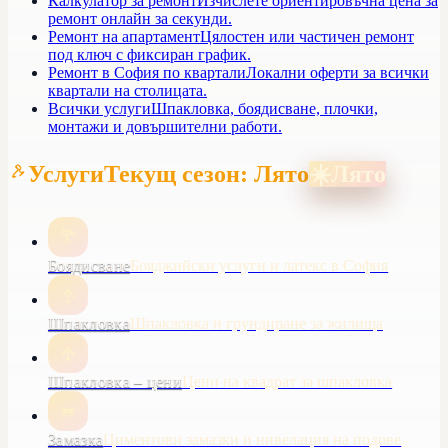
Калкулатор за ремонт
Изчислете ориентировъчна цена за
ремонт онлайн за секунди.
Ремонт на апартамент
Цялостен или частичен ремонт
под ключ с фиксиран график.
Ремонт в София по квартали
Локални оферти за всички
квартали на столицата.
Всички услуги
Шпакловка, боядисване, плочки,
монтажи и довършителни работи.
Услуги
Текущ сезон: Лято
☀️
Лято
Боядисване
Бояджийски услуги и латекс в София
Шпакловка
Шпакловка и грундиране за жилища
Шпакловка – цени
Цени на квадрат за шпакловка
Замазка
Циментови замазки и нивелация на подове