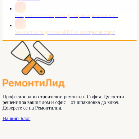
Въпроси и отговори
FAQ с гарантирана точност
Чеклист за подготовка
PDF за безстресов старт
Професионални строителни ремонти в София. Цялостни
решения за вашия дом и офис – от шпакловка до ключ.
Доверете се на
Ремонтилид
.
Нашият Блог