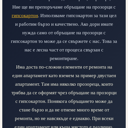
Ние ще ви препоръчаме обръщане на прозорци с
гипсокартон
. Използваме гипсокартон за тази цел
и работим бързо и качествено. Ако дори имате
нужда само от обръщане на прозорци с
гипсокартон то може да се свържете с нас. Това за
нас е лесна част от процеса свързан с
ремонтиране.
Има доста по-сложни елементи от ремонта на
един апартамент като вземем за пример двустаен
апартамент. Там има няколко прозореца, които
трябва да се оформят чрез обръщане на прозорци
с гипсокартон. Понякога обръщането може да
стане бързо и да не отнеме много време от
ремонта, но не навсякъде е еднакво. При всеки
един апартамент или къща мястото е различно.