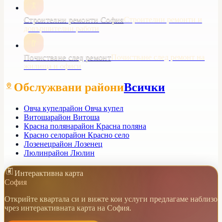
Строителни ремонти София
Строителни ремонти и
довършителни работи
Почистване след ремонт
Почистване след ремонт на
жилища и офиси
Обслужвани райони
Всички
Овча купел
район Овча купел
Витоша
район Витоша
Красна поляна
район Красна поляна
Красно село
район Красно село
Лозенец
район Лозенец
Люлин
район Люлин
Интерактивна карта
София
Открийте квартала си и вижте кои услуги предлагаме наблизо
чрез интерактивната карта на София.