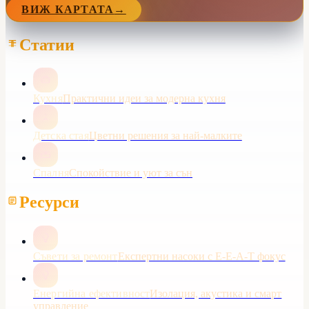
ВИЖ КАРТАТА
→
Статии
Кухня
Практични идеи за модерна кухня
Детска стая
Цветни решения за най-малките
Спалня
Спокойствие и уют за сън
Ресурси
Съвети за ремонт
Експертни насоки с E-E-A-T фокус
Енергийна ефективност
Изолация, акустика и смарт
управление