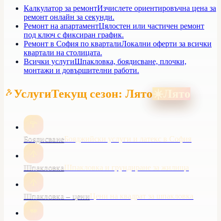
Калкулатор за ремонт
Изчислете ориентировъчна цена за
ремонт онлайн за секунди.
Ремонт на апартамент
Цялостен или частичен ремонт
под ключ с фиксиран график.
Ремонт в София по квартали
Локални оферти за всички
квартали на столицата.
Всички услуги
Шпакловка, боядисване, плочки,
монтажи и довършителни работи.
Услуги
Текущ сезон: Лято
☀️
Лято
Боядисване
Бояджийски услуги и латекс в София
Шпакловка
Шпакловка и грундиране за жилища
Шпакловка – цени
Цени на квадрат за шпакловка