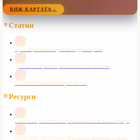
ВИЖ КАРТАТА
→
Статии
Кухня
Практични идеи за модерна кухня
Детска стая
Цветни решения за най-малките
Спалня
Спокойствие и уют за сън
Ресурси
Съвети за ремонт
Експертни насоки с E-E-A-T фокус
Енергийна ефективност
Изолация, акустика и смарт