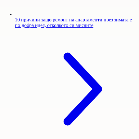
10 причини защо ремонт на апартаменти през зимата е
по-добра идея, отколкото си мислите