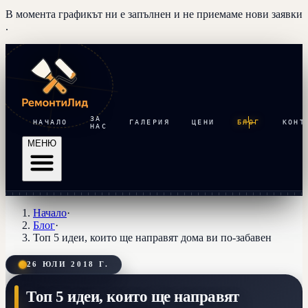
В момента графикът ни е запълнен и
не приемаме нови заявки
.
ЗА
НАЧАЛО
ГАЛЕРИЯ
ЦЕНИ
БЛОГ
КОНТ
НАС
МЕНЮ
Начало
·
Блог
·
Топ 5 идеи, които ще направят дома ви по-забавен
26 ЮЛИ 2018 Г.
Топ 5 идеи, които ще направят