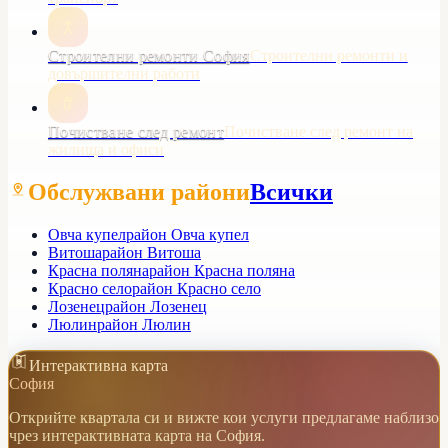
Строителни ремонти София
Строителни ремонти и
довършителни работи
Почистване след ремонт
Почистване след ремонт на
жилища и офиси
Обслужвани райони
Всички
Овча купел
район Овча купел
Витоша
район Витоша
Красна поляна
район Красна поляна
Красно село
район Красно село
Лозенец
район Лозенец
Люлин
район Люлин
Интерактивна карта
София
Открийте квартала си и вижте кои услуги предлагаме наблизо
чрез интерактивната карта на София.