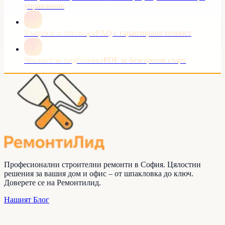
управление
Въпроси и отговори
FAQ с гарантирана точност
Чеклист за подготовка
PDF за безстресов старт
Професионални строителни ремонти в София. Цялостни
решения за вашия дом и офис – от шпакловка до ключ.
Доверете се на
Ремонтилид
.
Нашият Блог