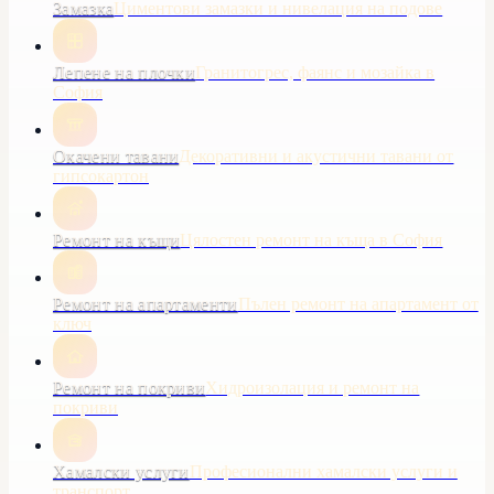
Замазка
Циментови замазки и нивелация на подове
Лепене на плочки
Гранитогрес, фаянс и мозайка в
София
Окачени тавани
Декоративни и акустични тавани от
гипсокартон
Ремонт на къщи
Цялостен ремонт на къща в София
Ремонт на апартаменти
Пълен ремонт на апартамент от
ключ
Ремонт на покриви
Хидроизолация и ремонт на
покриви
Хамалски услуги
Професионални хамалски услуги и
транспорт