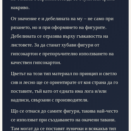
накриво.
От значение е и дебелината на му – не само при
рязането, но и при оформянето на фигурите.
Дебелината се отразява върху гъвкавостта на
листовете. За да станат хубави фигури от
гипсокартон е препоръчително използването на
качествен гипсокартон.
Цветът на този тип материал по принцип и светло
сив и лесно ще се ориентирате от коя страна да го
поставите, тъй като от едната има лога и/или
надписи, свързани с производителя.
Що се отнася до самите фигури, такива най-често
се използват при създаването на окачени тавани.
Там могат да се поставят лунички и всякакъв тип