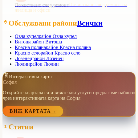
Почистване след ремонт
Почистване след ремонт на
жилища и офиси
Обслужвани райони
Всички
Овча купел
район Овча купел
Витоша
район Витоша
Красна поляна
район Красна поляна
Красно село
район Красно село
Лозенец
район Лозенец
Люлин
район Люлин
Интерактивна карта
София
Открийте квартала си и вижте кои услуги предлагаме наблизо
чрез интерактивната карта на София.
ВИЖ КАРТАТА
→
Статии