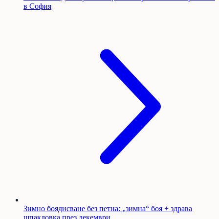
в София
Зимно боядисване без петна: „зимна“ боя + здрава
шпакловка през декември