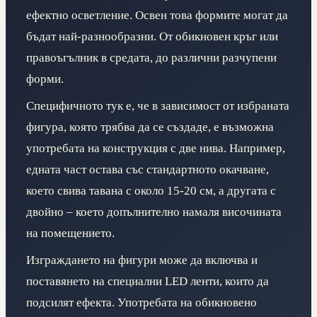
ефектно осветление. Освен това формите могат да
бъдат най-разнообразни. От обикновен кръг или
правоъгълник в средата, до различни разчупени
форми.
Специфичното тук е, че в зависимост от избраната
фигура, която трябва да се създаде, е възможна
употребата на конструкция с две нива. Например,
едната част остава със стандартното окачване,
което свива тавана с около 15-20 см, а другата с
двойно – което допълнително намаля височината
на помещението.
Изграждането на фигури може да включва и
поставянето на специални LED ленти, които да
подсилят ефекта. Употребата на обикновено