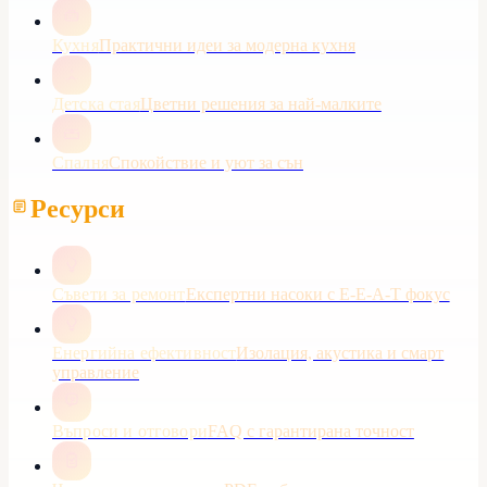
Кухня
Практични идеи за модерна кухня
Детска стая
Цветни решения за най-малките
Спалня
Спокойствие и уют за сън
Ресурси
Съвети за ремонт
Експертни насоки с E-E-A-T фокус
Енергийна ефективност
Изолация, акустика и смарт
управление
Въпроси и отговори
FAQ с гарантирана точност