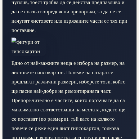
чуплив, тоест трябва да се действа предпазливо и
да се спазват определени препоръки, за да не се
начупят листовете или изрязаните части от тях при
поставяне.
Едно от най-важните неща е избора на размер, на
листовете гипсокартон. Понеже на пазара се
предлагат различни размери, изберете този, който
ще пасне най-добре на ремонтираната част.
Препоръчително е частите, които поръчвате да са
максимално съответстващи на местата, където ще
се поставят (по размери), тъй като на колкото
повече се реже един лист гипсокартон, толкова
по-голяма е вероятността да се счупи или среже