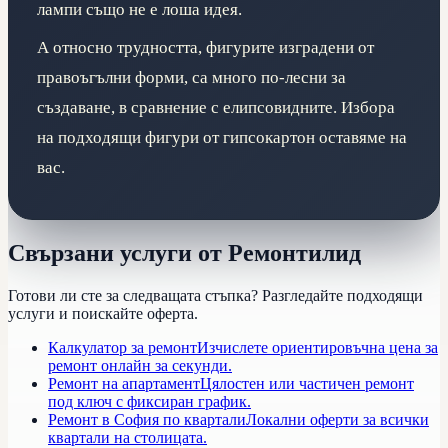
лампи също не е лоша идея.
А относно трудността, фигурите изградени от
правоъгълни форми, са много по-лесни за
създаване, в сравнение с елипсовидните. Избора
на подходящи фигури от гипсокартон оставяме на
вас.
Свързани услуги от Ремонтилид
Готови ли сте за следващата стъпка? Разгледайте подходящи
услуги и поискайте оферта.
Калкулатор за ремонт
Изчислете ориентировъчна цена за
ремонт онлайн за секунди.
Ремонт на апартамент
Цялостен или частичен ремонт
под ключ с фиксиран график.
Ремонт в София по квартали
Локални оферти за всички
квартали на столицата.