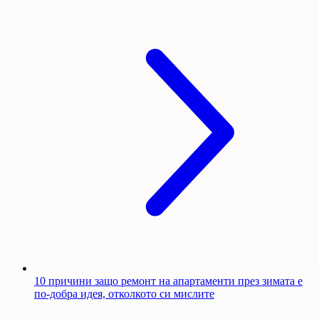
10 причини защо ремонт на апартаменти през зимата е
по-добра идея, отколкото си мислите