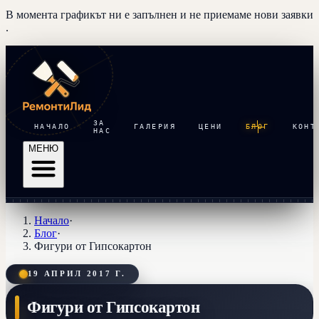
В момента графикът ни е запълнен и
не приемаме нови заявки
.
ЗА
НАЧАЛО
ГАЛЕРИЯ
ЦЕНИ
БЛОГ
КОНТ
НАС
МЕНЮ
Начало
·
Блог
·
Фигури от Гипсокартон
19 АПРИЛ 2017 Г.
Фигури от Гипсокартон