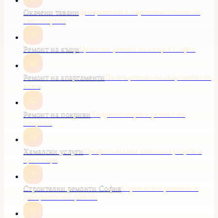
Окачени тавани
Декоративни и акустични тавани от
гипсокартон
Ремонт на къщи
Цялостен ремонт на къща в София
Ремонт на апартаменти
Пълен ремонт на апартамент от
ключ
Ремонт на покриви
Хидроизолация и ремонт на
покриви
Хамалски услуги
Професионални хамалски услуги и
транспорт
Строителни ремонти София
Строителни ремонти и
довършителни работи