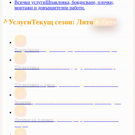
Всички услуги
Шпакловка, боядисване, плочки,
монтажи и довършителни работи.
Услуги
Текущ сезон: Лято
☀️
Лято
Боядисване
Бояджийски услуги и латекс в София
Шпакловка
Шпакловка и грундиране за жилища
Шпакловка – цени
Цени на квадрат за шпакловка
Замазка
Циментови замазки и нивелация на подове
Лепене на плочки
Гранитогрес, фаянс и мозайка в
София