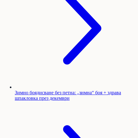
Зимно боядисване без петна: „зимна“ боя + здрава
шпакловка през декември