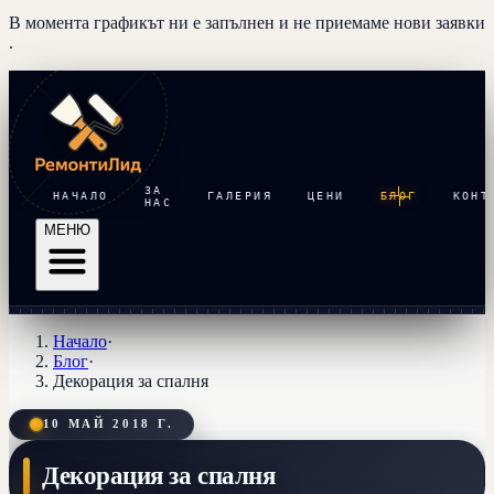
В момента графикът ни е запълнен и
не приемаме нови заявки
.
ЗА
НАЧАЛО
ГАЛЕРИЯ
ЦЕНИ
БЛОГ
КОНТ
НАС
МЕНЮ
Начало
·
Блог
·
Декорация за спалня
10 МАЙ 2018 Г.
Декорация за спалня