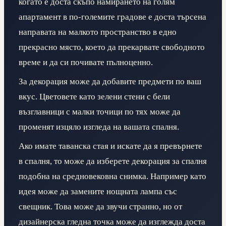
когато е доста скъпо намирането на голям
апартамент в по-големите градове е доста търсена
направата на малкото пространство в едно
прекрасно място, което да прекарвате свободното
време и да си почивате пълноценно.
За декорация може да добавите предмети по ваш
вкус. Цветовете като зелени стени с бели
възглавници с малки точици по тях може да
променят изцяло изгледа на вашата спалня.
Ако имате таванска стая и искате да я превърнете
в спалня, то може да изберете декорация за спалня
подобна на средновековна снимка. Например като
идея може да замените нощната лампа със
свещник. Това може да звучи странно, но от
дизайнерска гледна точка може да изглежда доста