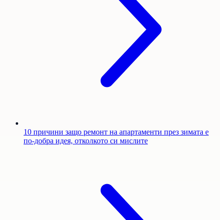
10 причини защо ремонт на апартаменти през зимата е
по-добра идея, отколкото си мислите