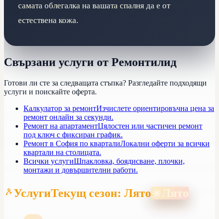
самата облегалка на вашата спалня да е от
естествена кожа.
Свързани услуги от Ремонтилид
Готови ли сте за следващата стъпка? Разгледайте подходящи
услуги и поискайте оферта.
Калкулатор за ремонт
Изчислете ориентировъчна цена за
ремонт онлайн за секунди.
Ремонт на апартамент
Цялостен или частичен ремонт
под ключ с фиксиран график.
Ремонт в София по квартали
Локални оферти за всички
квартали на столицата.
Всички услуги
Шпакловка, боядисване, плочки,
монтажи и довършителни работи.
Услуги
Текущ сезон: Лято
☀️
Лято