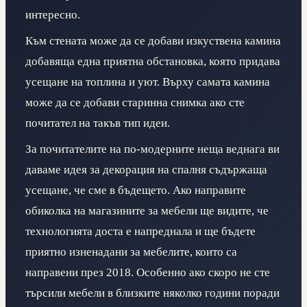
интересно.
Към стената може да се добави изкуствена камина
добавяща една приятна обстановка, която придава
усещане на топлина и уют. Върху самата камина
може да се добави старинна снимка ако сте
почитател на такъв тип идеи.
За почитателите на по-модерните неща веднага ви
даваме идея за декорация на спалня съдържаща
усещане, че сме в бъдещето. Ако направите
обиколка на магазините за мебели ще видите, че
технологията доста е напреднала и ще бъдете
приятно изненадани за мебелите, които са
направени през 2018. Особенно ако скоро не сте
търсили мебели в близките няколко години поради