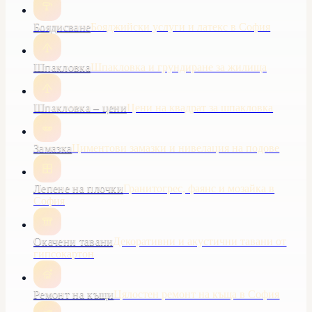
Боядисване
Бояджийски услуги и латекс в София
Шпакловка
Шпакловка и грундиране за жилища
Шпакловка – цени
Цени на квадрат за шпакловка
Замазка
Циментови замазки и нивелация на подове
Лепене на плочки
Гранитогрес, фаянс и мозайка в
София
Окачени тавани
Декоративни и акустични тавани от
гипсокартон
Ремонт на къщи
Цялостен ремонт на къща в София