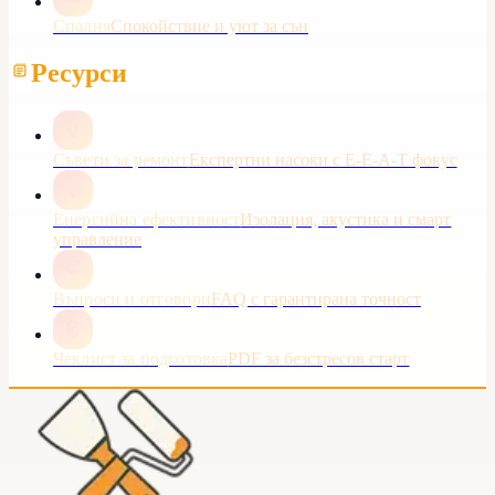
Спалня
Спокойствие и уют за сън
Ресурси
Съвети за ремонт
Експертни насоки с E-E-A-T фокус
Енергийна ефективност
Изолация, акустика и смарт
управление
Въпроси и отговори
FAQ с гарантирана точност
Чеклист за подготовка
PDF за безстресов старт