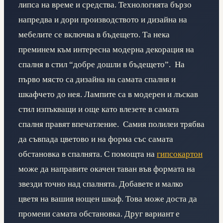
липса на време и средства. Технологията бързо
напредва и дори производството и дизайна на
мебелите се включва в бъдещето. Та нека
преминем към интересна модерна декорация на
спалня в стил “добре дошли в бъдещето”.
На
първо място са дизайна на самата спалня и
шкафчето до нея. Лампите са в модерен и лъскав
стил изпъкващи и още като влезете в самата
спалня правят впечатление.
Самия полилеи трябва
да съвпада цветово и на форма със самата
обстановка в спалнята. С помощта на
гипсокартон
може да направите окачен таван във формата на
звезди точно над спалнята. Добавете и малко
цветя на вашия нощен шкаф. Това може доста да
промени самата обстановка. Друг вариант е