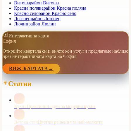
Витоша
район Витоша
Красна поляна
район Красна поляна
Красно село
район Красно село
Лозенец
район Лозенец
Люлин
район Люлин
Интерактивна карта
София
Открийте квартала си и вижте кои услуги предлагаме наблизо
чрез интерактивната карта на София.
ВИЖ КАРТАТА
→
Статии
Кухня
Практични идеи за модерна кухня
Детска стая
Цветни решения за най-малките