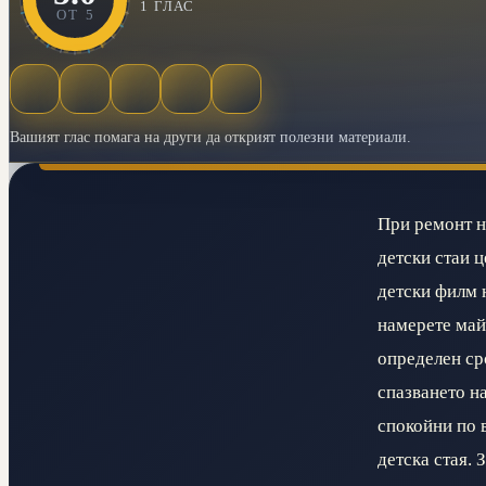
1
ГЛАС
ОТ
5
Вашият глас помага на други да открият полезни материали.
При ремонт на
детски стаи ц
детски филм 
намерете май
определен ср
спазването на
спокойни по в
детска стая. 