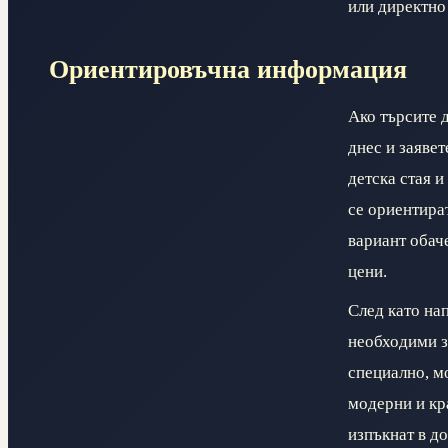
или директно 
Ориентировъчна информация
Ако търсите 
днес и заяве
детска стая и
се ориентира
вариант обаче
цени.
След като на
необходими з
специално, м
модерни и кр
изпъкнат в до