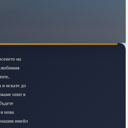
рсенето на
т любимия
тите,
 и искате до
имаме опит в
 бъдете
 и нова
а нашия имейл