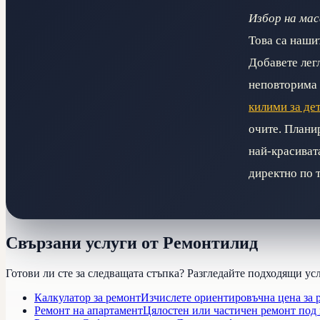
Избор на мас
Това са наши
Добавете легл
неповторима 
килими за дет
очите. Плани
най-красивата
директно по 
Свързани услуги от Ремонтилид
Готови ли сте за следващата стъпка? Разгледайте подходящи ус
Калкулатор за ремонт
Изчислете ориентировъчна цена за 
Ремонт на апартамент
Цялостен или частичен ремонт под