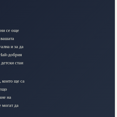
 ни се още
 вашата
ална и за да
 Най-добрия
 детски стаи
, които ще са
нещо
ане на
е могат да