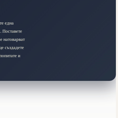
те една
. Поставете
не натоварват
ще създадете
 попитате и