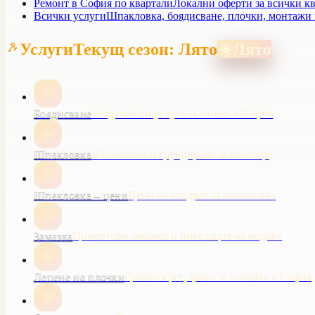
Ремонт в София по квартали
Локални оферти за всички кв
Всички услуги
Шпакловка, боядисване, плочки, монтажи
Услуги
Текущ сезон: Лято
☀️
Лято
Боядисване
Бояджийски услуги и латекс в София
Шпакловка
Шпакловка и грундиране за жилища
Шпакловка – цени
Цени на квадрат за шпакловка
Замазка
Циментови замазки и нивелация на подове
Лепене на плочки
Гранитогрес, фаянс и мозайка в София