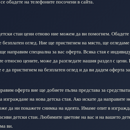
се обадете на телефоните посочени в сайта.
детски стаи цени отново ние можем да ви помогнем. Обадете
те безплатен оглед. Ние ще пристигнем на място, ще огледаме
 ще направим специална за вас оферта. Всяка стая е индивиду
те относно цените, може да разгледате нашия раздел с цени.
 е да пристигнем на безплатен оглед и да ви дадем оферта за
правим оферта вие ще добиете пълна представа за средствата
а изграждане на нова детска стая. Ако искате да направите 
оже да ни покажете снимка на идеята. Имаме опит в изгражд
асиви детски стаи. Любимите цветове на вас и на вашето дет
ма ви.