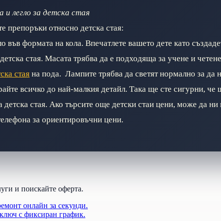
а и легло за детска стая
те препоръки относно детска стая:
о във формата на кола. Впечатлете вашето дете като създаде
детска стая. Масата трябва да е подходяща за учене и четене
ска стая
на пода. Лампите трябва да светят нормално за да 
райте всичко до най-малкия детайл. Така ще сте сигурни, че 
 детска стая. Ако търсите още детски стаи цени, може да ни
телефона за ориентировъчни цени.
луги и поискайте оферта.
ремонт онлайн за секунди.
 ключ с фиксиран график.