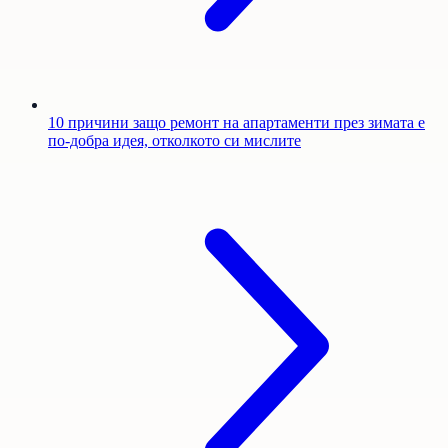
10 причини защо ремонт на апартаменти през зимата е
по-добра идея, отколкото си мислите