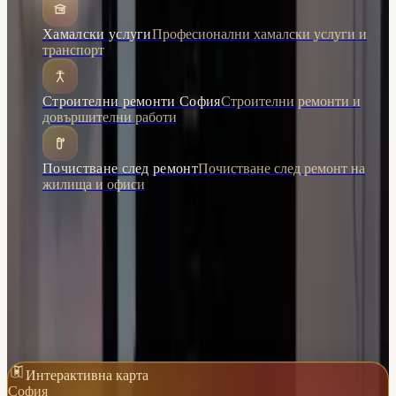
Хамалски услуги
Професионални хамалски услуги и
транспорт
Строителни ремонти София
Строителни ремонти и
довършителни работи
Почистване след ремонт
Почистване след ремонт на
жилища и офиси
Обслужвани райони
Всички
Овча купел
район Овча купел
Витоша
район Витоша
Красна поляна
район Красна поляна
Красно село
район Красно село
Лозенец
район Лозенец
Люлин
район Люлин
Интерактивна карта
София