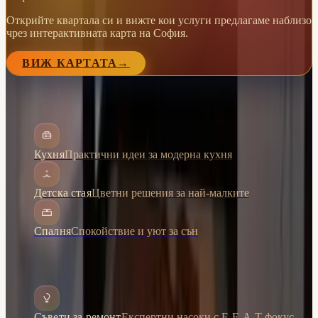
Открийте квартала си и вижте кои услуги предлагаме наблизо
чрез интерактивната карта на София.
ВИЖ КАРТАТА
→
Статии
Кухня
Практични идеи за модерна кухня
Детска стая
Цветни решения за най-малките
Спалня
Спокойствие и уют за сън
Ресурси
Съвети за ремонт
Експертни насоки с E-E-A-T фокус