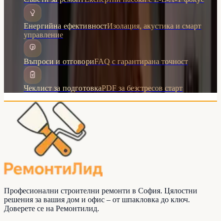
Енергийна ефективност
Изолация, акустика и смарт
управление
Въпроси и отговори
FAQ с гарантирана точност
Чеклист за подготовка
PDF за безстресов старт
Професионални строителни ремонти в София. Цялостни
решения за вашия дом и офис – от шпакловка до ключ.
Доверете се на
Ремонтилид
.