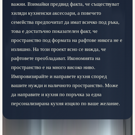
важни. Взимайки предвид факта, че съществуват
хиляди кухненски аксесоари, а повечето
семейства предпочитат да имат всичко под ръка,
това е достатъчно показателен факт, че
пространство под формата на рафтове никога не е
излишно. На този проект ясно се вижда, че
рафтовете преобладават. Икономията на
пространство е на много високо ниво.
Импровизирайте и направете кухня според
вашите нужди и наличното пространство. Може
да направите и кухня по поръчка за една
персонализирана кухня изцяло по ваше желание.
Свързани услуги от Ремонтилид