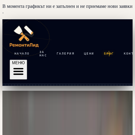
В момента графикът ни е запълнен и
не приемаме нови заявки
.
ЗА
НАЧАЛО
ГАЛЕРИЯ
ЦЕНИ
БЛОГ
КОНТ
НАС
МЕНЮ
Начало
·
Блог
·
Дизайнерски Кухни
15 ЮЛИ 2017 Г.
Дизайнерски Кухни