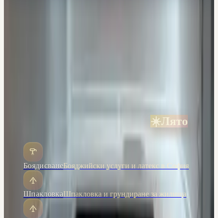
Готови ли сте за следващата стъпка? Разгледайте подходящи
услуги и поискайте оферта.
Калкулатор за ремонт
Изчислете ориентировъчна цена за
ремонт онлайн за секунди.
Ремонт на апартамент
Цялостен или частичен ремонт
под ключ с фиксиран график.
Ремонт в София по квартали
Локални оферти за всички
квартали на столицата.
Всички услуги
Шпакловка, боядисване, плочки,
монтажи и довършителни работи.
Услуги
Текущ сезон: Лято
☀️
Лято
Боядисване
Бояджийски услуги и латекс в София
Шпакловка
Шпакловка и грундиране за жилища