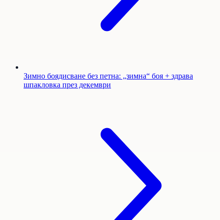
Зимно боядисване без петна: „зимна“ боя + здрава
шпакловка през декември