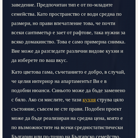
заведение. Предпочитан тип е от по-младите
семейства. Като пространство се води средна по
размери, но прави впечатление това, че почти
всеки сантиметър е зает от рафтове, така нужни за
всяко домакинство. Това е само примерна снимка.
Вие може да разгледате различни видове кухни и
да изберете по ваш вкус.
Като цветова гама, съчетанието е добро, в случай,
че целия интериор на апартаментът Ви е в
подобни нюанси. Синьото може да бъде заменено
с бяло. Ако си мислите, че тази
кухня
струва цяло
състояние, съвсем не сте прави. Подобен проект
може да бъде реализиран на средна цена, която е
по възможностите на всеки средностатистически
Българин или по-точно на Българско семейство.