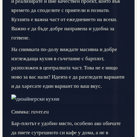
и реализирате и Вие качествен проект, който във
времето да споделите с приятели и познати.
Кухнята е важна част от ежедневието на всеки.
Важно е да бъде добре направена и удобна за
готвене.
На снимката по-долу виждате масивна и добре
изглеждаща кухня в съчетание с барплот,
разположен в централната част. Това не е нищо
ново за вас нали? Идеята е да разгледате варианти
и да харесате един вариант по ваш вкус.
Снимка: ruver.eu
Бар-плотът е удобно място, особено ако обичате
да пиете сутрешното си кафе у дома, а не в