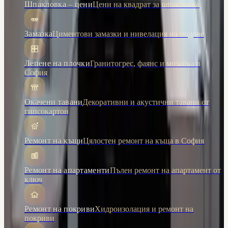
Шпакловка – цени
Цени на квадрат за шпакловка
Замазка
Циментови замазки и нивелация на подове
Лепене на плочки
Гранитогрес, фаянс и мозайка в
София
Окачени тавани
Декоративни и акустични тавани от
гипсокартон
Ремонт на къщи
Цялостен ремонт на къща в София
Ремонт на апартаменти
Пълен ремонт на апартамент от
ключ
Ремонт на покриви
Хидроизолация и ремонт на
покриви