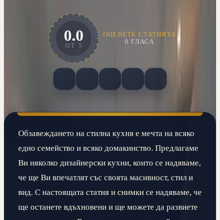
0.0
ОЦЕНЕТЕ СТАТИЯТА
0
ГЛАСА
ОТ
5
Вашият глас помага на други да открият полезни материали.
Обзавеждането на стилна кухня е мечта на всяко
едно семейство и всяко домакинство. Предлагаме
Ви няколко дизайнерски кухни, които се надяваме,
че ще Ви впечатлят със своята масивност, стил и
вид. С настоящата статия и снимки се надяваме, че
ще останете вдъхновени и ще можете да развиете