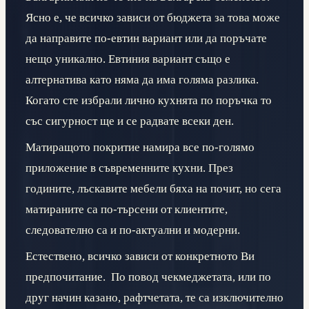
Ясно е, че всичко зависи от бюджета за това може
да направите по-евтин вариант или да поръчате
нещо уникално. Евтиния вариант също е
алтернатива като няма да има голяма разлика.
Когато сте избрали лично кухнята по поръчка то
със сигурност ще и се радвате всеки ден.
Матиращото покритие намира все по-голямо
приложение в съвременните кухни. През
годините, лъскавите мебели бяха на почит, но сега
матираните са по-търсени от клиентите,
следователно са и по-актуални и модерни.
Естествено, всичко зависи от конкретното Ви
предпочитание.
По повод чекмеджетата, или по
друг начин казано, рафтчетата, те са изключително