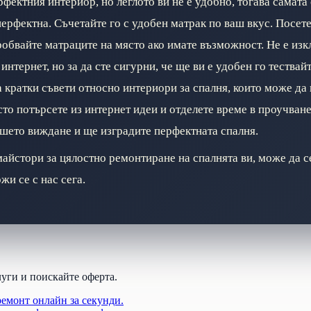
фектния интериор, но леглото ви не е удобно, тогава самата
перфектна. Съчетайте го с удобен матрак по ваш вкус. Посет
робвайте матраците на място ако имате възможност. Не е изк
 интернет, но за да сте сигурни, че ще ви е удобен го тествай
а кратки съвети относно интериори за спалня, които може да
то потърсете из интернет идеи и отделете време в проучване
ашето виждане и ще изградите перфектната спалня.
майстори за цялостно ремонтиране на спалнята ви, може да с
жи се с нас сега.
луги и поискайте оферта.
ремонт онлайн за секунди.