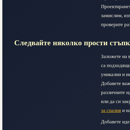
Проектиранет
замислим, из
проверите ра
Следвайте няколко прости стъпк
Заложете на 
са подходящи
уникални и не
Добавете важн
различните ид
или да си за
за спалня
и н
Добавете идеа