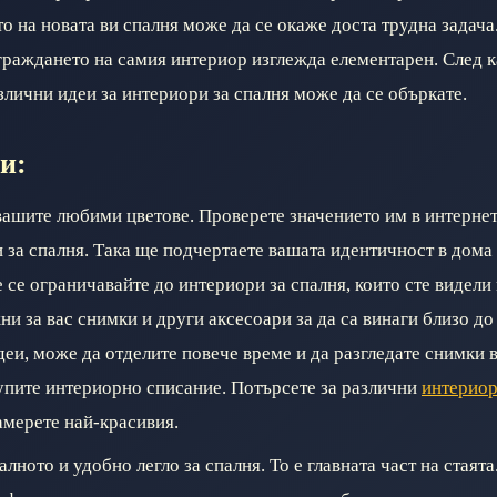
о на новата ви спалня може да се окаже доста трудна задача.
граждането на самия интериор изглежда елементарен. След к
злични идеи за интериори за спалня може да се объркате.
и:
вашите любими цветове. Проверете значението им в интернет
 за спалня. Така ще подчертаете вашата идентичност в дома 
 се ограничавайте до интериори за спалня, които сте видели 
и за вас снимки и други аксесоари за да са винаги близо до
еи, може да отделите повече време и да разгледате снимки в
купите интериорно списание. Потърсете за различни
интерио
амерете най-красивия.
лното и удобно легло за спалня. То е главната част на стаята