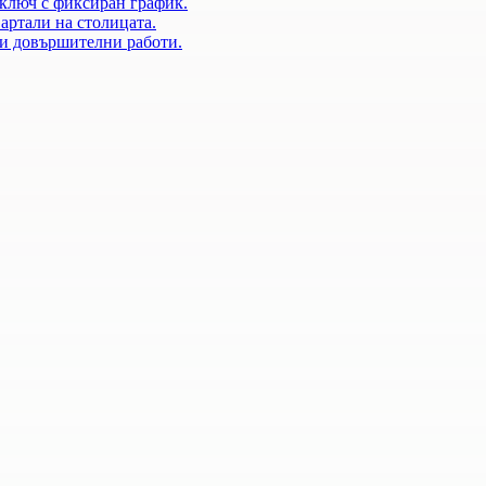
 ключ с фиксиран график.
артали на столицата.
 и довършителни работи.