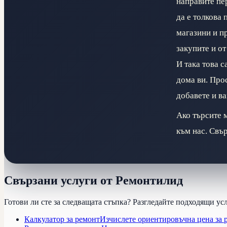
направите пер
да е толкова 
магазини и п
закупите и от
И така това с
дома ви. Прос
добавете и в
Ако търсите 
към нас. Свър
Свързани услуги от Ремонтилид
Готови ли сте за следващата стъпка? Разгледайте подходящи ус
Калкулатор за ремонт
Изчислете ориентировъчна цена за 