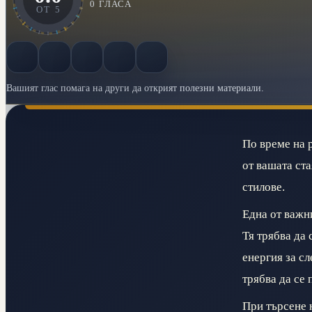
0
ГЛАСА
ОТ
5
Вашият глас помага на други да открият полезни материали.
По време на 
от вашата ст
стилове.
Една от важни
Тя трябва да 
енергия за с
трябва да се 
При търсене 