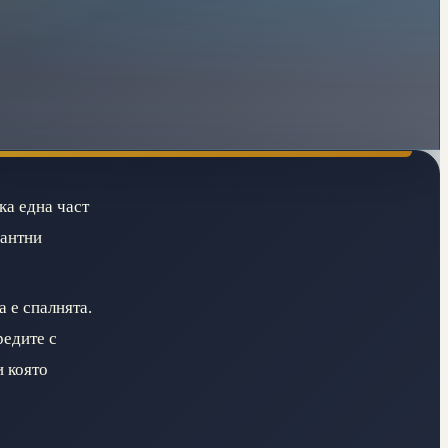
ка една част
гантни
а е спалнята.
редите с
и която