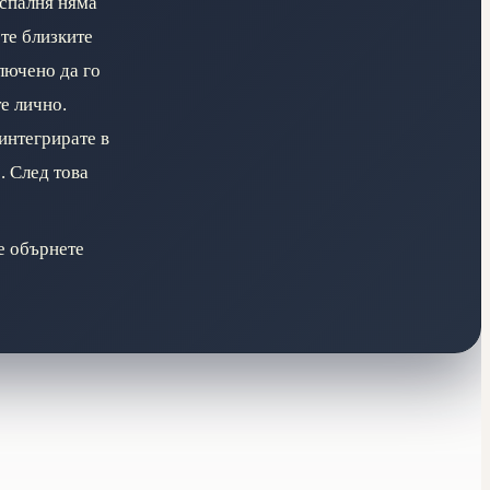
 спалня няма
ете близките
лючено да го
те лично.
 интегрирате в
. След това
е обърнете