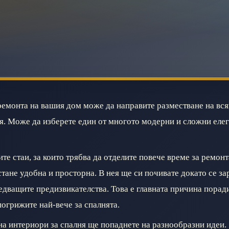
ремонта на вашия дом може да направите разместване на вся
ая. Може да изберете един от многото модерни и сложни еле
те стаи, за които трябва да отделите повече време за ремонт
стане удобна и просторна. В нея ще си почивате докато се за
ледващите предизвикателства. Това е главната причина порад
погрижите най-вече за спалнята.
на интериори за спалня ще попаднете на разнообразни идеи.