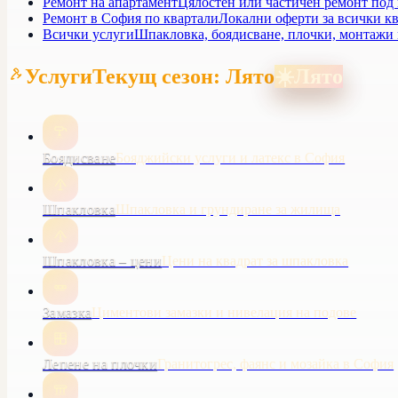
Ремонт на апартамент
Цялостен или частичен ремонт под
Ремонт в София по квартали
Локални оферти за всички кв
Всички услуги
Шпакловка, боядисване, плочки, монтажи
Услуги
Текущ сезон: Лято
☀️
Лято
Боядисване
Бояджийски услуги и латекс в София
Шпакловка
Шпакловка и грундиране за жилища
Шпакловка – цени
Цени на квадрат за шпакловка
Замазка
Циментови замазки и нивелация на подове
Лепене на плочки
Гранитогрес, фаянс и мозайка в София