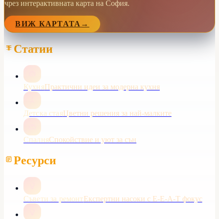
чрез интерактивната карта на София.
ВИЖ КАРТАТА
→
Статии
Кухня
Практични идеи за модерна кухня
Детска стая
Цветни решения за най-малките
Спалня
Спокойствие и уют за сън
Ресурси
Съвети за ремонт
Експертни насоки с E-E-A-T фокус