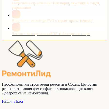
Енергийна ефективност
Изолация, акустика и смарт
управление
Въпроси и отговори
FAQ с гарантирана точност
Чеклист за подготовка
PDF за безстресов старт
Професионални строителни ремонти в София. Цялостни
решения за вашия дом и офис – от шпакловка до ключ.
Доверете се на
Ремонтилид
.
Нашият Блог