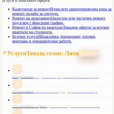
услуги и поискайте оферта.
Калкулатор за ремонт
Изчислете ориентировъчна цена за
ремонт онлайн за секунди.
Ремонт на апартамент
Цялостен или частичен ремонт
под ключ с фиксиран график.
Ремонт в София по квартали
Локални оферти за всички
квартали на столицата.
Всички услуги
Шпакловка, боядисване, плочки,
монтажи и довършителни работи.
Услуги
Текущ сезон: Лято
☀️
Лято
Боядисване
Бояджийски услуги и латекс в София
Шпакловка
Шпакловка и грундиране за жилища
Шпакловка – цени
Цени на квадрат за шпакловка