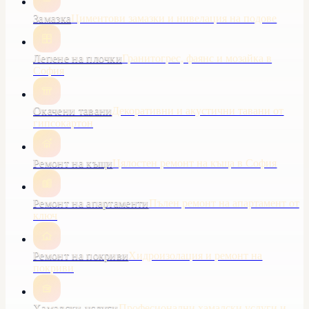
Замазка
Циментови замазки и нивелация на подове
Лепене на плочки
Гранитогрес, фаянс и мозайка в
София
Окачени тавани
Декоративни и акустични тавани от
гипсокартон
Ремонт на къщи
Цялостен ремонт на къща в София
Ремонт на апартаменти
Пълен ремонт на апартамент от
ключ
Ремонт на покриви
Хидроизолация и ремонт на
покриви
Хамалски услуги
Професионални хамалски услуги и