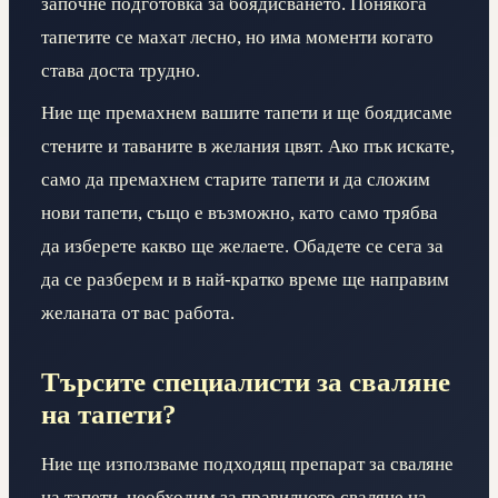
започне подготовка за боядисването. Понякога
тапетите се махат лесно, но има моменти когато
става доста трудно.
Ние ще премахнем вашите тапети и ще боядисаме
стените и таваните в желания цвят. Ако пък искате,
само да премахнем старите тапети и да сложим
нови тапети, също е възможно, като само трябва
да изберете какво ще желаете. Обадете се сега за
да се разберем и в най-кратко време ще направим
желаната от вас работа.
Търсите специалисти за сваляне
на тапети?
Ние ще използваме подходящ препарат за сваляне
на тапети, необходим за правилното сваляне на