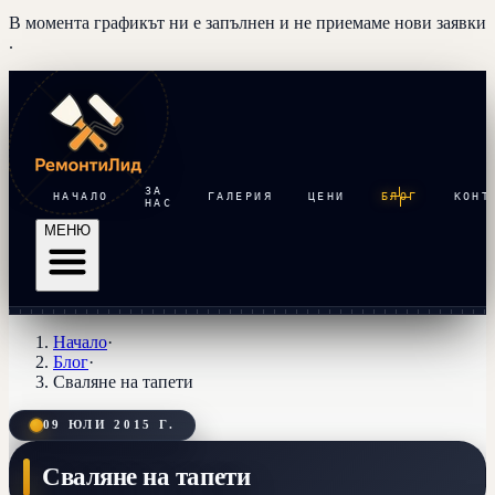
В момента графикът ни е запълнен и
не приемаме нови заявки
.
ЗА
НАЧАЛО
ГАЛЕРИЯ
ЦЕНИ
БЛОГ
КОНТ
НАС
МЕНЮ
Начало
·
Блог
·
Сваляне на тапети
09 ЮЛИ 2015 Г.
Сваляне на тапети