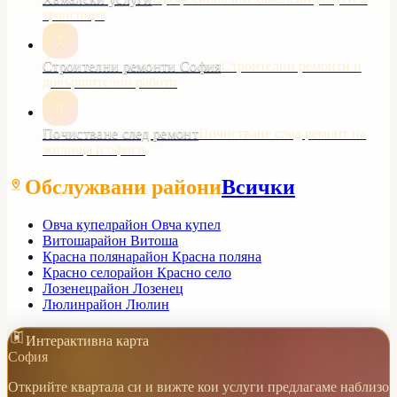
транспорт
Строителни ремонти София
Строителни ремонти и
довършителни работи
Почистване след ремонт
Почистване след ремонт на
жилища и офиси
Обслужвани райони
Всички
Овча купел
район Овча купел
Витоша
район Витоша
Красна поляна
район Красна поляна
Красно село
район Красно село
Лозенец
район Лозенец
Люлин
район Люлин
Интерактивна карта
София
Открийте квартала си и вижте кои услуги предлагаме наблизо