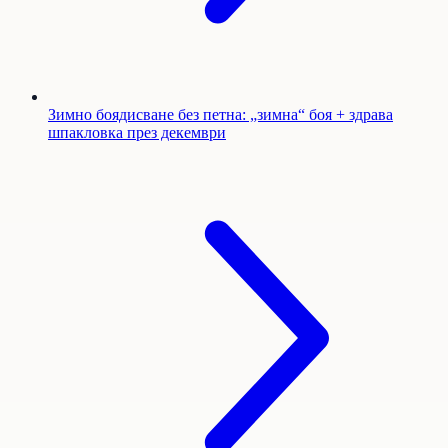
Зимно боядисване без петна: „зимна“ боя + здрава
шпакловка през декември