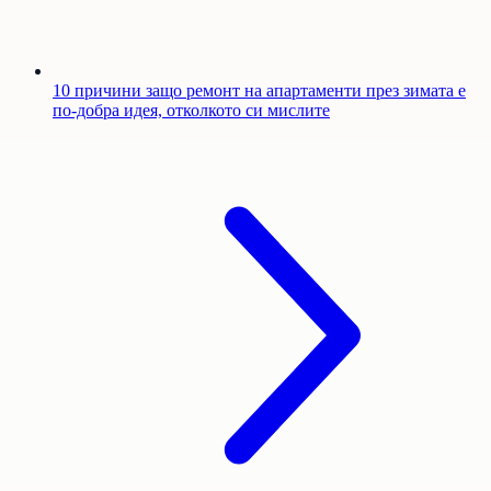
10 причини защо ремонт на апартаменти през зимата е
по-добра идея, отколкото си мислите