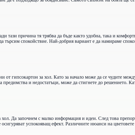
и тази причина тя трябва да бъде както удобна, така и комфортна
а търсим спокойствие. Най-добрия вариант е да намираме споко
и от гипсокартон за хол. Като за начало може да се чудите межд
а предимства и недостатъци, може да стигнете до решението. Ка
за хол. Да започнем с малко информация и идеи. След това препо
 осигуряват успокояващ ефект. Различните нюанси на цветовете 