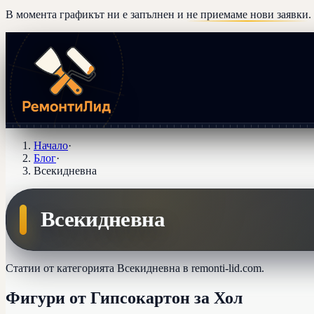
В момента графикът ни е запълнен и
не приемаме нови заявки
.
Начало
·
Блог
·
Всекидневна
Всекидневна
Статии от категорията
Всекидневна
в
remonti-lid.com
.
Фигури от Гипсокартон за Хол