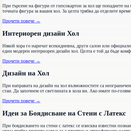
При търсене на фигури от гипсокартон за хол ще попаднете на
точната фигура за вашия хол. За целта трябва да отделите време
Прочети повече
→
Интериорен дизайн Хол
Някой хора го наричат всекидневна, други салон или официално
един модерен интериорен дизайн хол. Целта е той да бъде комфо
Прочети повече
→
Дизайн на Хол
При направата на дизайн на хол възможностите са неограничени
стаи. Да започнем от светлината в хола ви. Ако имате по-голя
Прочети повече
→
Идеи за Боядисване на Стени с Латекс
При боядисването на стени с латекс се изисква известни позна
стена трябва времето навън да е приятно и атмосферното наляг