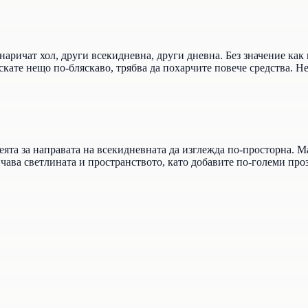
наричат хол, други всекидневна, други дневна. Без значение как г
скате нещо по-бляскаво, трябва да похарчите повече средства. Н
ята за направата на всекидневната да изглежда по-просторна. М
чава светлината и пространството, като добавите по-големи проз