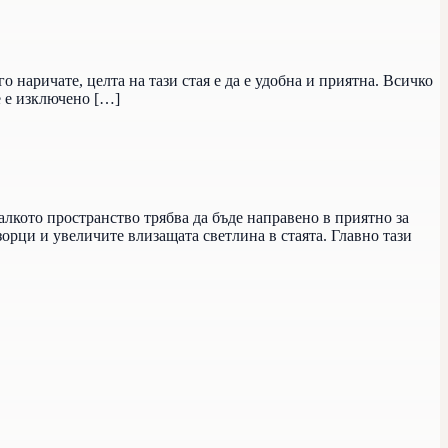
о наричате, целта на тази стая е да е удобна и приятна. Всичко
е е изключено […]
алкото пространство трябва да бъде направено в приятно за
орци и увеличите влизащата светлина в стаята. Главно тази