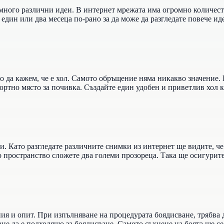
 много различни идеи. В интернет мрежата има огромно количест
 един или два месеца по-рано за да може да разгледате повече ид
 да кажем, че е хол. Самото обръщение няма никакво значение. Е
ртно място за почивка. Създайте един удобен и приветлив хол ка
. Като разгледате различните снимки из интернет ще видите, че 
мо пространство сложете два големи прозореца. Така ще осигурит
ния и опит. При изпълняване на процедурата боядисване, трябва 
ане да е подходящо за боядисване. Самото съхнене на боята ще с