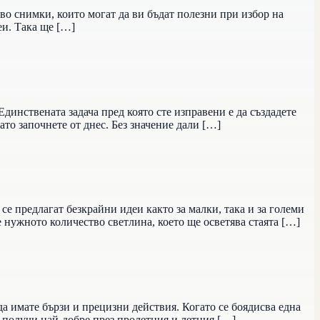
во снимки, които могат да ви бъдат полезни при избор на
еи. Така ще […]
динствената задача пред която сте изправени е да създадете
то започнете от днес. Без значение дали […]
се предлагат безкрайни идеи както за малки, така и за големи
е нужното количество светлина, което ще осветява стаята […]
да имате бързи и прецизни действия. Когато се боядисва една
е получи най-добре през пролетния и летния […]