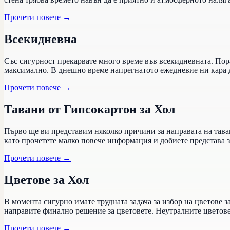
Прочети повече
→
Всекидневна
Със сигурност прекарвате много време във всекидневната. Порад
максимално. В днешно време напрегнатото ежедневие ни кара д
Прочети повече
→
Тавани от Гипсокартон за Хол
Първо ще ви представим няколко причини за направата на таван
като прочетете малко повече информация и добиете представа з
Прочети повече
→
Цветове за Хол
В момента сигурно имате трудната задача за избор на цветове 
направите финално решение за цветовете. Неутралните цветове
Прочети повече
→