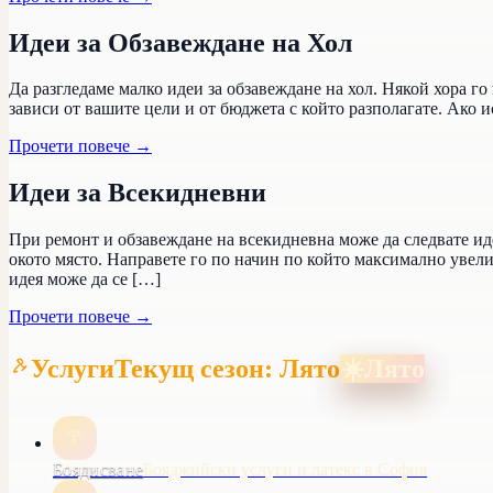
Идеи за Обзавеждане на Хол
Да разгледаме малко идеи за обзавеждане на хол. Някой хора го 
зависи от вашите цели и от бюджета с който разполагате. Ако и
Прочети повече
→
Идеи за Всекидневни
При ремонт и обзавеждане на всекидневна може да следвате иде
окото място. Направете го по начин по който максимално увели
идея може да се […]
Прочети повече
→
Услуги
Текущ сезон: Лято
☀️
Лято
Боядисване
Бояджийски услуги и латекс в София