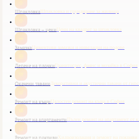
Шпакловка
Шпакловка и грундиране за жилища
Шпакловка – цени
Цени на квадрат за шпакловка
Замазка
Циментови замазки и нивелация на подове
Лепене на плочки
Гранитогрес, фаянс и мозайка в София
Окачени тавани
Декоративни и акустични тавани от гип
Ремонт на къщи
Цялостен ремонт на къща в София
Ремонт на апартаменти
Пълен ремонт на апартамент от 
Ремонт на покриви
Хидроизолация и ремонт на покриви