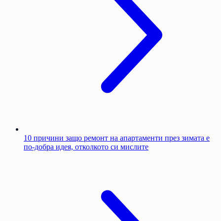
10 причини защо ремонт на апартаменти през зимата е
по-добра идея, отколкото си мислите