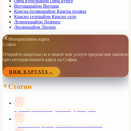
Овча купел
район Овча купел
Витоша
район Витоша
Красна поляна
район Красна поляна
Красно село
район Красно село
Лозенец
район Лозенец
Люлин
район Люлин
Интерактивна карта
София
Открийте квартала си и вижте кои услуги предлагаме наблизо
чрез интерактивната карта на София.
ВИЖ КАРТАТА
→
Статии
Кухня
Практични идеи за модерна кухня
Детска стая
Цветни решения за най-малките