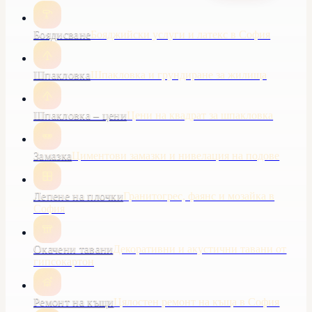
Боядисване
Бояджийски услуги и латекс в София
Шпакловка
Шпакловка и грундиране за жилища
Шпакловка – цени
Цени на квадрат за шпакловка
Замазка
Циментови замазки и нивелация на подове
Лепене на плочки
Гранитогрес, фаянс и мозайка в
София
Окачени тавани
Декоративни и акустични тавани от
гипсокартон
Ремонт на къщи
Цялостен ремонт на къща в София