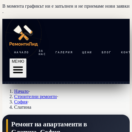
В момента графикът ни е запълнен и
не приемаме нови заявки
.
ЗА
НАЧАЛО
ГАЛЕРИЯ
ЦЕНИ
БЛОГ
КОНТ
НАС
МЕНЮ
Начало
·
Строителни ремонти
·
София
·
Слатина
Ремонт на апартаменти в