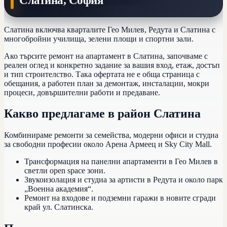
Слатина
,
София
Слатина включва кварталите Гео Милев, Редута и Слатина с
многобройни училища, зелени площи и спортни зали.
Ако търсите ремонт на апартамент в
Слатина
, започваме с
реален оглед и конкретно задание за вашия вход, етаж, достъп
и тип строителство. Така офертата не е обща страница с
обещания, а работен план за демонтаж, инсталации, мокри
процеси, довършителни работи и предаване.
Какво предлагаме в
район Слатина
Комбинираме ремонти за семейства, модерни офиси и студиа
за свободни професии около Арена Армеец и Sky City Mall.
Трансформация на панелни апартаменти в Гео Милев в
светли open space зони.
Звукоизолация и студиа за артисти в Редута и около парк
„Военна академия“.
Ремонт на входове и подземни гаражи в новите сгради
край ул. Слатинска.