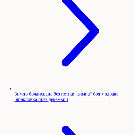
Зимно боядисване без петна: „зимна“ боя + здрава
шпакловка през декември