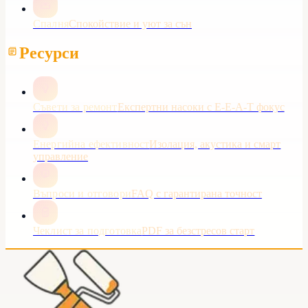
Спалня
Спокойствие и уют за сън
Ресурси
Съвети за ремонт
Експертни насоки с E-E-A-T фокус
Енергийна ефективност
Изолация, акустика и смарт
управление
Въпроси и отговори
FAQ с гарантирана точност
Чеклист за подготовка
PDF за безстресов старт