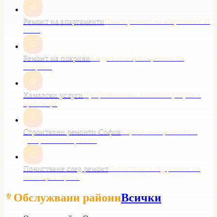
Ремонт на апартаменти
Пълен ремонт на апартамент от
ключ
Ремонт на покриви
Хидроизолация и ремонт на
покриви
Хамалски услуги
Професионални хамалски услуги и
транспорт
Строителни ремонти София
Строителни ремонти и
довършителни работи
Почистване след ремонт
Почистване след ремонт на
жилища и офиси
Обслужвани райони
Всички