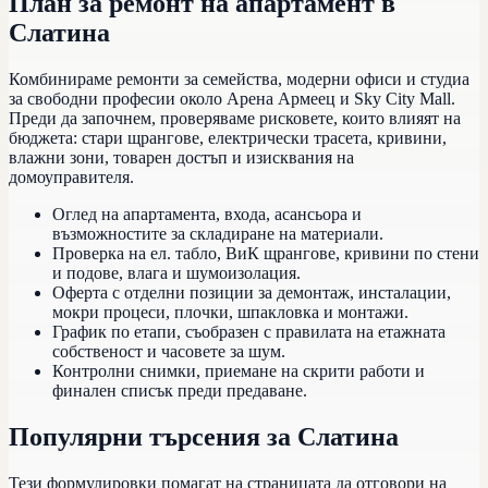
План за ремонт на апартамент в
Слатина
Комбинираме ремонти за семейства, модерни офиси и студиа
за свободни професии около Арена Армеец и Sky City Mall.
Преди да започнем, проверяваме рисковете, които влияят на
бюджета: стари щрангове, електрически трасета, кривини,
влажни зони, товарен достъп и изисквания на
домоуправителя.
Оглед на апартамента, входа, асансьора и
възможностите за складиране на материали.
Проверка на ел. табло, ВиК щрангове, кривини по стени
и подове, влага и шумоизолация.
Оферта с отделни позиции за демонтаж, инсталации,
мокри процеси, плочки, шпакловка и монтажи.
График по етапи, съобразен с правилата на етажната
собственост и часовете за шум.
Контролни снимки, приемане на скрити работи и
финален списък преди предаване.
Популярни търсения за
Слатина
Тези формулировки помагат на страницата да отговори на