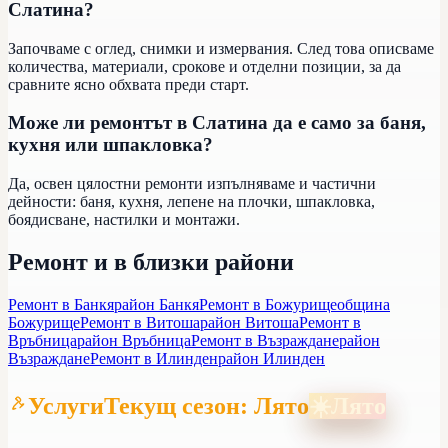
Слатина?
Започваме с оглед, снимки и измервания. След това описваме
количества, материали, срокове и отделни позиции, за да
сравните ясно обхвата преди старт.
Може ли ремонтът в Слатина да е само за баня,
кухня или шпакловка?
Да, освен цялостни ремонти изпълняваме и частични
дейности: баня, кухня, лепене на плочки, шпакловка,
боядисване, настилки и монтажи.
Ремонт и в близки райони
Ремонт в Банкя
район Банкя
Ремонт в Божурище
община
Божурище
Ремонт в Витоша
район Витоша
Ремонт в
Връбница
район Връбница
Ремонт в Възраждане
район
Възраждане
Ремонт в Илинден
район Илинден
Услуги
Текущ сезон: Лято
☀️
Лято